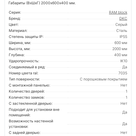
Габариты (ВхШхГ) 2000х600х400 мм.
Серия:
RAM block
Бренд:
DKC
Цвет:
Серый
Материал:
Сталь
Степень защиты IP:
IP55
Ширина, мм:
600 мм
Высота, мм:
2000 мм
Глубина:
400 мм
Ударопрочность:
IK10
Соединяемый в ряд:
Да
Номер цвета ral:
7035
Тип поверхности:
С порошковым покрытием
С монтажной панелью:
Нет
Количество дверей:
1
Количество замков:
1
С застекленной дверью:
Нет
Подходит для установки вне
Да
помещений:
Возможность настенной
Да
установки:
С задней дверью:
Нет