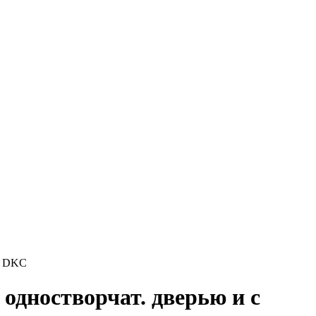
k DKC
дностворчат. дверью и с