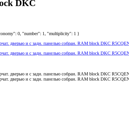
lock DKC
onomy": 0, "number": 1, "multiplicity": 1 }