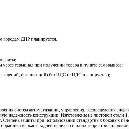
м городам ДНР планируется.
овывоза;
м через терминал при получении товара в пункте самовывоза;
реждений, организаций) без НДС (с НДС планируется);
ения систем автоматизации, управления, распределения энергии
ую надежность конструкции. Изготовлены из листовой стали 1,
. Степень защиты при использовании стандартных боковых панел
собранный каркас с задней панелью и одностворчатой сплошной