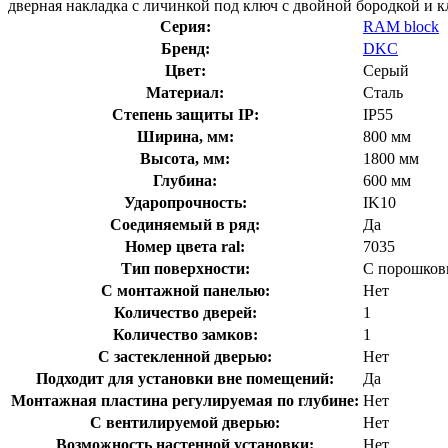
дверная накладка с личинкой под ключ с двойной бородкой и к
Серия:
RAM block
Бренд:
DKC
Цвет:
Серый
Материал:
Сталь
Степень защиты IP:
IP55
Ширина, мм:
800 мм
Высота, мм:
1800 мм
Глубина:
600 мм
Ударопрочность:
IK10
Соединяемый в ряд:
Да
Номер цвета ral:
7035
Тип поверхности:
С порошков
С монтажной панелью:
Нет
Количество дверей:
1
Количество замков:
1
С застекленной дверью:
Нет
Подходит для установки вне помещений:
Да
Монтажная пластина регулируемая по глубине:
Нет
С вентилируемой дверью:
Нет
Возможность настенной установки:
Нет