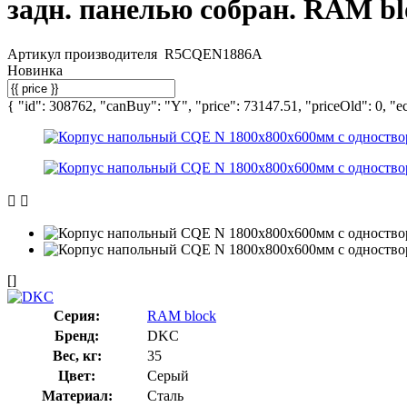
задн. панелью собран. RAM b
Артикул производителя
R5CQEN1886A
Новинка
{ "id": 308762, "canBuy": "Y", "price": 73147.51, "priceOld": 0, "ec
[]
Серия:
RAM block
Бренд:
DKC
Вес, кг:
35
Цвет:
Серый
Материал:
Сталь