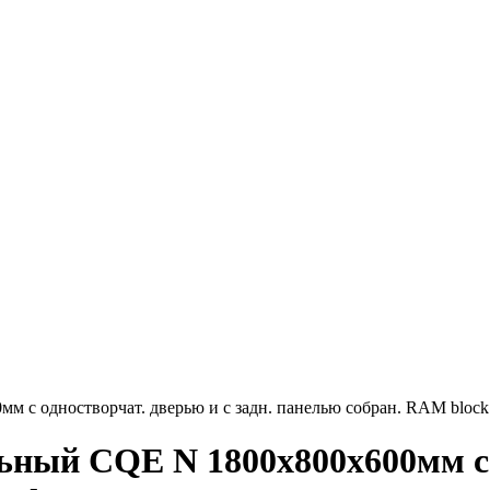
 с одностворчат. дверью и с задн. панелью собран. RAM bloc
ный CQE N 1800х800х600мм с о