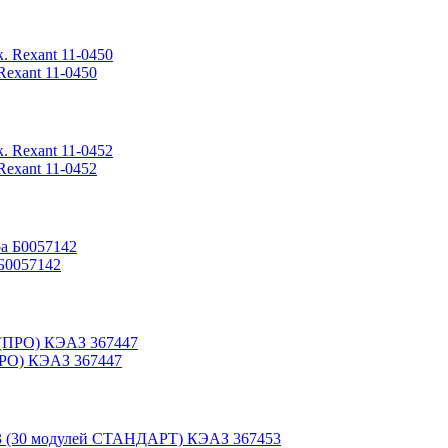
exant 11-0450
exant 11-0452
Б0057142
РО) КЭАЗ 367447