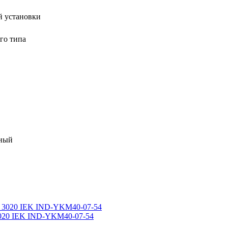
 установки
го типа
ный
020 IEK IND-YKM40-07-54