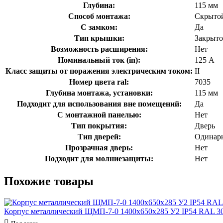
Глубина:
115 мм
Способ монтажа:
Скрытой
С замком:
Да
Тип крышки:
Закрыто
Возможность расширения:
Нет
Номинальный ток (in):
125 А
Класс защиты от поражения электрическим током:
II
Номер цвета ral:
7035
Глубина монтажа, установки:
115 мм
Подходит для использования вне помещений:
Да
С монтажной панелью:
Нет
Тип покрытия:
Дверь
Тип дверей:
Одинар
Прозрачная дверь:
Нет
Подходит для молниезащиты:
Нет
Похожие товары
Корпус металлический ЩМП-7-0 1400х650х285 У2 IP54 RAL 3