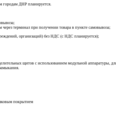
м городам ДНР планируется.
овывоза;
м через терминал при получении товара в пункте самовывоза;
реждений, организаций) без НДС (с НДС планируется);
елительных щитов с использованием модульной аппаратуры, для 
 замыкания.
шковым покрытием