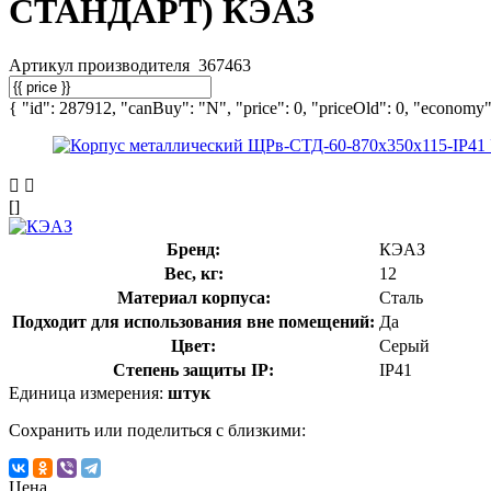
СТАНДАРТ) КЭАЗ
Артикул производителя
367463
{ "id": 287912, "canBuy": "N", "price": 0, "priceOld": 0, "economy":
[]
Бренд:
КЭАЗ
Вес, кг:
12
Материал корпуса:
Сталь
Подходит для использования вне помещений:
Да
Цвет:
Серый
Степень защиты IP:
IP41
Единица измерения:
штук
Сохранить или поделиться с близкими:
Цена