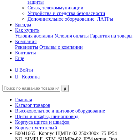
защиты
Связь, телекоммуникации
Устройства и средства безопасности
Дополнительное оборудование, ЛАТРы
Бренды
Как купить
Условия доставки
Условия оплаты
Гарантия на товары
Компания
Реквизиты
Отзывы о компании
Контакты
Еще
Войти
Корзина
Главная
Каталог товаров
Высоковольтное и щитовое оборудование
Щиты и шкафы, шинопровод
Корпуса щитов и шкафов
Корпус пустотелый
Б0041665 | Корпус ЩМПг-02 250х300х175 IP54
NO_SIMPLE_STM_SHMPg-02_IP54 метал. Эра