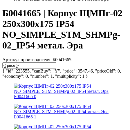
Б0041665 | Корпус ЩМПг-02
250х300х175 IP54
NO_SIMPLE_STM_SHMPg-
02_IP54 метал. Эра
Артикул производителя
Б0041665
{ "id": 223555, "canBuy": "Y", "price": 3547.46, "priceOld": 0,
"economy": 0, "number": 1, "multiplicity": 1 }