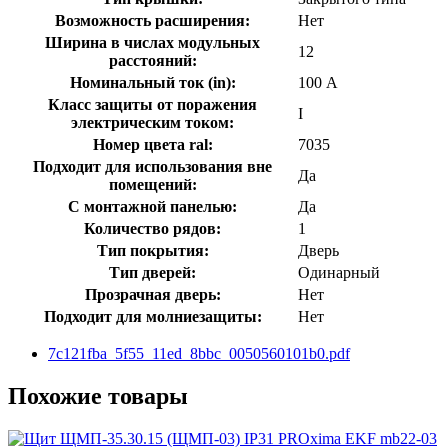
Возможность расширения:
Нет
Ширина в числах модульных
12
расстояний:
Номинальный ток (in):
100 А
Класс защиты от поражения
I
электрическим током:
Номер цвета ral:
7035
Подходит для использования вне
Да
помещений:
С монтажной панелью:
Да
Количество рядов:
1
Тип покрытия:
Дверь
Тип дверей:
Одинарный
Прозрачная дверь:
Нет
Подходит для молниезащиты:
Нет
7c121fba_5f55_11ed_8bbc_0050560101b0.pdf
Похожие товары