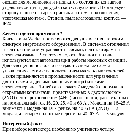
окошко для маркировки и индикатор состояния контактов
управляемой цепи для удобства эксплуатации . На лицевую
сторону нанесены характеристики и схема подключения,
ускоряющая монтаж . Степень пылевлагозащиты корпуса —
IP20 .
Зачем и где это применяют?
Контакторы Werkel применяются для управления широким
спектром энергоемкого оборудования . В системах отопления
и вентиляции они управляют насосами, вентиляторами и
электрокотлами . В системах водоснабжения и полива
используются для автоматизации работы насосных станций .
Для освещения позволяют создавать сложные схемы
управления светом с использованием мастер-выключателей .
Также применяются в промышленности для управления
двигателями и другими мощными потребителями
электроэнергии . Линейка включает 7 моделей с нормально
открытыми контактами, представленных в двухполюсном
(2NO) и четырехполюсном (4NO) исполнении, рассчитанных
на номинальный ток 16, 20, 25, 40 и 63 А . Модели на 16–25 А
занимают 1 модуль на DIN-рейке, на 40–63 А (2NO) — 2
модуля, а четырехполюсные версии на 40–63 А — 3 модуля .
Интересный факт:
При выборе контактора необходимо учитывать четыре