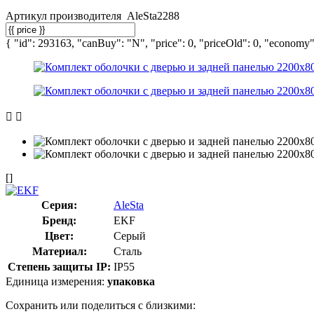
Артикул производителя
AleSta2288
{ "id": 293163, "canBuy": "N", "price": 0, "priceOld": 0, "economy":
[]
Серия:
AleSta
Бренд:
EKF
Цвет:
Серый
Материал:
Сталь
Степень защиты IP:
IP55
Единица измерения:
упаковка
Сохранить или поделиться с близкими: