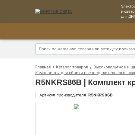
Электр
и свето
для ДН
Главная
Каталог товаров
Высоковольтное и щ
Компоненты для сборки распределительного шка
R5NKRS86B | Комплект к
Артикул производителя
R5NKRS86B