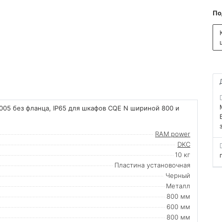
По
05 без фланца, IP65 для шкафов CQE N шириной 800 и
RAM power
DKC
10 кг
Пластина установочная
Черный
Металл
800 мм
600 мм
800 мм