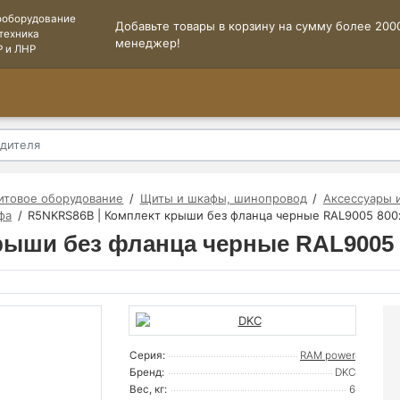
ооборудование
Добавьте товары в корзину на сумму более 2000
техника
менеджер!
Р и ЛНР
итовое оборудование
Щиты и шкафы, шинопровод
Аксессуары 
фа
R5NKRS86B | Комплект крыши без фланца черные RAL9005 80
рыши без фланца черные RAL9005
Серия:
RAM power
Бренд:
DKC
Вес, кг:
6