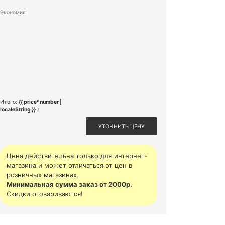
Экономия
Итого:
{{ price*number |
localeString }}
УТОЧНИТЬ ЦЕНУ
Цена действительна только для интернет-
магазина и может отличаться от цен в
розничных магазинах.
Минимальная сумма заказ от 2000р.
Скидки оговариваются!