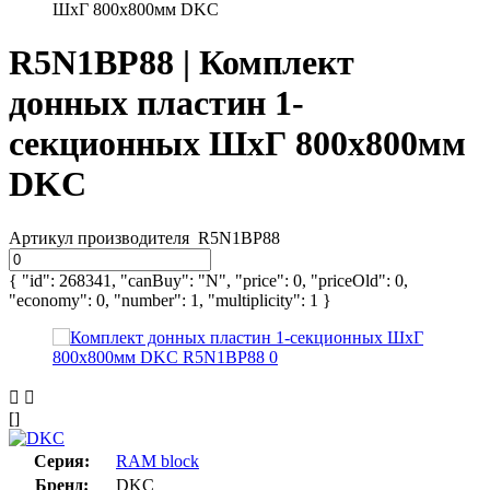
ШхГ 800х800мм DKC
R5N1BP88 | Комплект
донных пластин 1-
секционных ШхГ 800х800мм
DKC
Артикул производителя
R5N1BP88
{ "id": 268341, "canBuy": "N", "price": 0, "priceOld": 0,
"economy": 0, "number": 1, "multiplicity": 1 }
[]
Серия:
RAM block
Бренд:
DKC