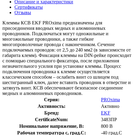
Описание и характеристики
Сертификаты
Отзывы
Клеммы КСВ EKF PROxima предназначены для
присоединения вводных медных и алюминиевых
проводников. Подключаться могут одножильные и
многожильные проводники, а также гибкие
многопроволочные провода с наконечником. Сечение
подключаемых проводов: от 2,5 до 240 мм2 (в зависимости от
габарита клемм). Фиксация клеммы на DIN-рейке происходит
с помощью специального фиксатора, после приложения
незначительного усилия при установке клеммы. Процесс
подключения проводника к клемме осуществляется
классическим способом – ослабить винт со шлицем под
шестигранный ключ, далее вставить проводник в отверстие и
затянуть винт. КСВ обеспечивают безопасное соединение
медных и алюминиевых проводников.
Серия:
PROxima
Активность:
Активно
Бренд:
EKF
CertificateNum:
3483ПР
Номинальное напряжение, В:
800 В
Рабочая температура с, град.C:
-40 град.C