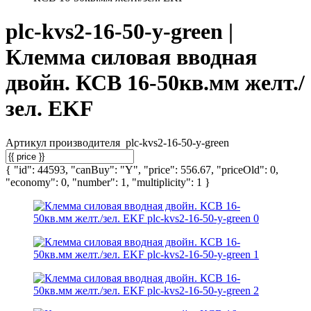
plc-kvs2-16-50-y-green |
Клемма силовая вводная
двойн. КСВ 16-50кв.мм желт./
зел. EKF
Артикул производителя
plc-kvs2-16-50-y-green
{ "id": 44593, "canBuy": "Y", "price": 556.67, "priceOld": 0,
"economy": 0, "number": 1, "multiplicity": 1 }