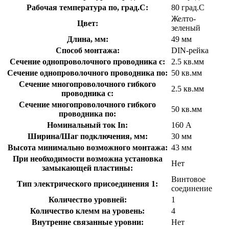
Рабочая температура по, град.C:
80 град.C
Желто-
Цвет:
зеленый
Длина, мм:
49 мм
Способ монтажа:
DIN-рейка
Сечение однопроволочного проводника с:
2.5 кв.мм
Сечение однопроволочного проводника по:
50 кв.мм
Сечение многопроволочного гибкого
2.5 кв.мм
проводника с:
Сечение многопроволочного гибкого
50 кв.мм
проводника по:
Номинальный ток In:
160 А
Ширина/Шаг подключения, мм:
30 мм
Высота минимально возможного монтажа:
43 мм
При необходимости возможна установка
Нет
замыкающей пластины:
Винтовое
Тип электрического присоединения 1:
соединение
Количество уровней:
1
Количество клемм на уровень:
4
Внутренне связанные уровни:
Нет