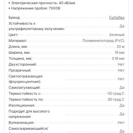
• Электрическая прочность: 40 кВ/мм
• Напряжение пробоя: 7000В
Бренд:
Fortisflex
Устойчивость к
Да
ультрафиолетовому излучению:
Цвет:
Зеленый
Материал:
Поливинилхлорид (PVC)
Длина, мм:
20 м
Ширина, мм:
19 мм
Толщина, мм:
0.18 мм
Двухсторонний:
Нет
Прозрачный:
Нет
Светоотражающая
Нет
(флуоресцентная):
Самозатухающий:
Да
Термостойкость с:
-30 град.C
Термостойкость по:
80 град.C
Изоляционная:
Да
Подходит для высокого
Да
напряжения:
Вулканизация:
Нет
Самосваривающийся/
Да