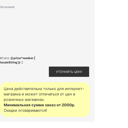
Экономия
Итого:
{{ price*number |
localeString }}
УТОЧНИТЬ ЦЕНУ
Цена действительна только для интернет-
магазина и может отличаться от цен в
розничных магазинах.
Минимальная сумма заказ от 2000р.
Скидки оговариваются!