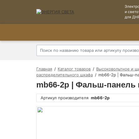
Электр
и свето
для ДН
Главная
Каталог товаров
Высоковольтное и щ
распределительного шкафа
mb66-2p | Фальш-па
mb66-2p | Фальш-панель 
Артикул производителя
mb66-2p