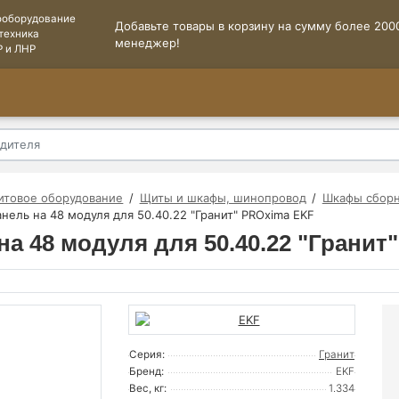
ооборудование
Добавьте товары в корзину на сумму более 2000
техника
менеджер!
Р и ЛНР
итовое оборудование
Щиты и шкафы, шинопровод
Шкафы сборн
нель на 48 модуля для 50.40.22 "Гранит" PROxima EKF
на 48 модуля для 50.40.22 "Гранит
Серия:
Гранит
Бренд:
EKF
Вес, кг:
1.334