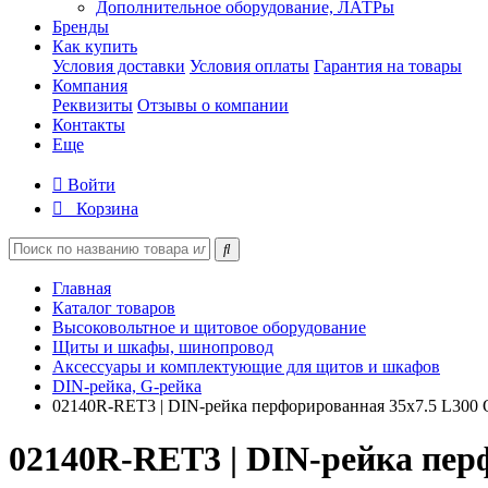
Дополнительное оборудование, ЛАТРы
Бренды
Как купить
Условия доставки
Условия оплаты
Гарантия на товары
Компания
Реквизиты
Отзывы о компании
Контакты
Еще
Войти
Корзина
Главная
Каталог товаров
Высоковольтное и щитовое оборудование
Щиты и шкафы, шинопровод
Аксессуары и комплектующие для щитов и шкафов
DIN-рейка, G-рейка
02140R-RET3 | DIN-рейка перфорированная 35х7.5 L3
02140R-RET3 | DIN-рейка пе