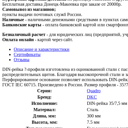
Бесплатная доставка Донецк-Макеевка при заказе от 20000р.
Самовывоз из магазинов;
пункты выдачи почтовых служб России.
Наличные
- наличными денежными средствами в пунктах сам
Банковские карты
- оплата банковской картой или смартфоно
Безналичный расчет
- для юридических лиц (предприятий, уч
Оплата онлайн
- картой через сайт.
Описание и характеристики
Сертификаты
Отзывы
DIN-рейка ?-профиля изготовлена из оцинкованной стали с па
распределительных щитов. Благодаря высокопрочной стали и 
Перфорированное основание позволяет использовать DIN-рейку
ГОСТ IEC 60715. Произведено в России. Размер профиля - 35?7
Серия:
Quadro
Бренд:
DKC
Исполнение:
DIN-рейка 35/7,5 мм
Материал:
Сталь
Длина, мм:
300 мм
Высота, мм:
7.5 мм