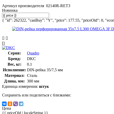
Артикул производителя
02140R-RET3
Новинка
{ "id": 262322, "canBuy": "Y", "price": 177.55, "priceOld": 0, "econ
[]
Серия:
Quadro
Бренд:
DKC
Вес, кг:
0.1
Исполнение:
DIN-рейка 35/7,5 мм
Материал:
Сталь
Длина, мм:
300 мм
Единица измерения:
штук
Сохранить или поделиться с близкими:
Цена
{{ priceOld | localeString }}