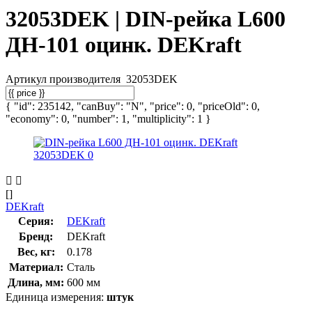
32053DEK | DIN-рейка L600
ДН-101 оцинк. DEKraft
Артикул производителя
32053DEK
{ "id": 235142, "canBuy": "N", "price": 0, "priceOld": 0,
"economy": 0, "number": 1, "multiplicity": 1 }
[]
DEKraft
Серия:
DEKraft
Бренд:
DEKraft
Вес, кг:
0.178
Материал:
Сталь
Длина, мм:
600 мм
Единица измерения:
штук