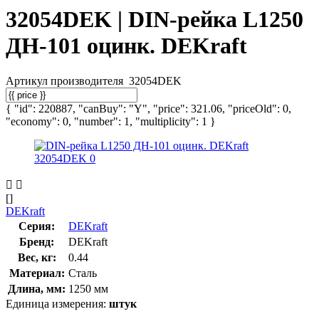
32054DEK | DIN-рейка L1250
ДН-101 оцинк. DEKraft
Артикул производителя
32054DEK
{ "id": 220887, "canBuy": "Y", "price": 321.06, "priceOld": 0,
"economy": 0, "number": 1, "multiplicity": 1 }
[]
DEKraft
Серия:
DEKraft
Бренд:
DEKraft
Вес, кг:
0.44
Материал:
Сталь
Длина, мм:
1250 мм
Единица измерения:
штук