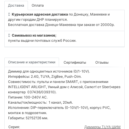
Доставка
Оплата
Курьерская адресная доставка
по Донецку, Макеевке и
другим городам ДНР планируется.
Бесплатная доставка Донецк-Макеевка при заказе от 20000р.
Самовывоз из магазинов;
пункты выдачи почтовых служб России.
Описание и характеристики
Сертификаты
Отзывы
Диммер для одноцветных источников (0/1-10V).
Интерфейсы: 2.4G, TUYA, ZigBee, Push-Dim.
Совместимость: пульты и панели SMART, с приложениями
INTELLIGENT ARLIGHT, Умный дом с Алисой, Салют! от Sber(через
конвертер 037436/039310).
Питание: 100–240V AC.
Каналы/ток/мощность: 1 канал, 20мА.
Исполнение: DIP-переключатель (0-10V/1-10V), корпус PVC,
монтаж в подрозетник.
Габариты: 52?52?26 мм.
Серия:
Диммеры TUYA ШИМ