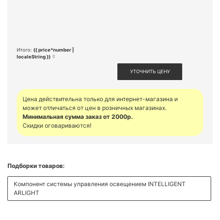
Итого:
{{ price*number |
localeString }}
УТОЧНИТЬ ЦЕНУ
Цена действительна только для интернет-магазина и
может отличаться от цен в розничных магазинах.
Минимальная сумма заказ от 2000р.
Скидки оговариваются!
Подборки товаров:
Компонент системы управления освещением INTELLIGENT
ARLIGHT