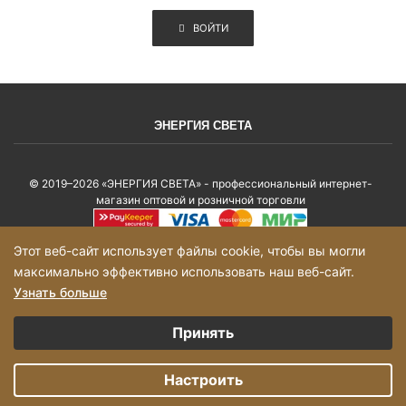
ВОЙТИ
ЭНЕРГИЯ СВЕТА
© 2019–2026 «ЭНЕРГИЯ СВЕТА» - профессиональный интернет-
магазин оптовой и розничной торговли
Политика конфиденциальности
Этот веб-сайт использует файлы cookie, чтобы вы могли
максимально эффективно использовать наш веб-сайт.
Карта сайта
Узнать больше
Выберите настройки cookie
Принять
Минимальные
Добавьте товары в корзину на сумму более 2000р и оформите заказ, с
Вами свяжется, менеджер!
Аналитические/Функциональные
Настроить