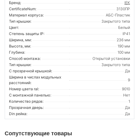
Бренд:
IEK
CertificateNum:
3130ПР
Материал корпуса:
АБС-Пластик
Тип крышки:
Закрытого типа
Цвет:
Белый
Степень защиты IP:
IP41
Ширина, мм:
236 мм
Высота, мм:
190 мм
Глубина:
100 мм
Способ монтажа:
Открытой установки
Тип крышки:
Закрытого типа
С прозрачной крышкой:
Да
Ширина в числах модульных
9
расстояний:
Номер цвета ral:
9010
С монтажной панелью:
Нет
Количество рядов:
1
Прозрачная дверь:
Да
Din рейка:
Да
Сопутствующие товары