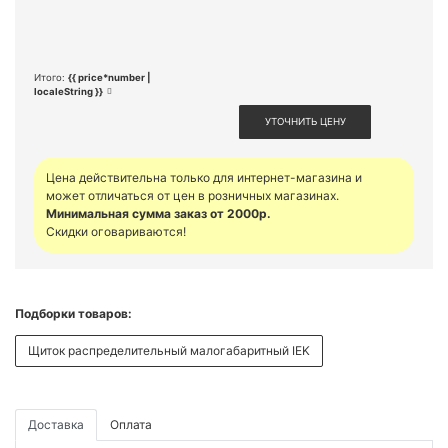
Итого:
{{ price*number |
localeString }}
УТОЧНИТЬ ЦЕНУ
Цена действительна только для интернет-магазина и
может отличаться от цен в розничных магазинах.
Минимальная сумма заказ от 2000р.
Скидки оговариваются!
Подборки товаров:
Щиток распределительный малогабаритный IEK
Доставка
Оплата