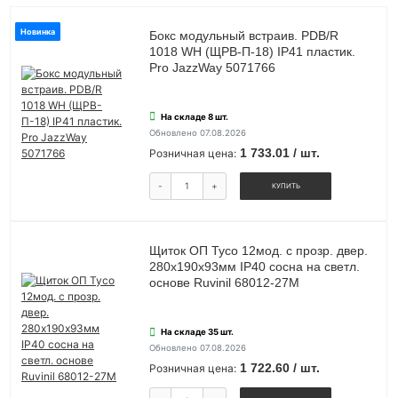
Новинка
Бокс модульный встраив. PDB/R
1018 WH (ЩРВ-П-18) IP41 пластик.
Pro JazzWay 5071766
На складе 8 шт.
Обновлено 07.08.2026
1 733.01 / шт.
Розничная цена:
-
+
КУПИТЬ
Щиток ОП Тусо 12мод. с прозр. двер.
280х190х93мм IP40 сосна на светл.
основе Ruvinil 68012-27М
На складе 35 шт.
Обновлено 07.08.2026
1 722.60 / шт.
Розничная цена: