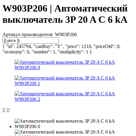
W903P206 | Автоматический
выключатель 3P 20 A C 6 kА
Артикул производителя
W903P206
{ "id": 245794, "canBuy": "Y", "price": 1210, "priceOld": 0,
"economy": 0, "number": 1, "multiplicity": 1 }