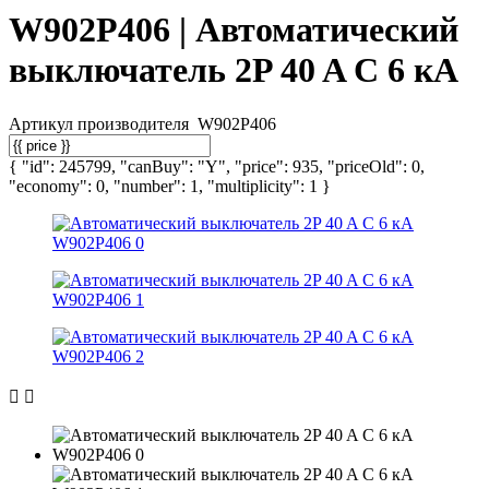
W902P406 | Автоматический
выключатель 2P 40 A C 6 кА
Артикул производителя
W902P406
{ "id": 245799, "canBuy": "Y", "price": 935, "priceOld": 0,
"economy": 0, "number": 1, "multiplicity": 1 }