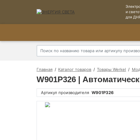
Электр
и свето
для ДН
Главная
Каталог товаров
Товары Werkel
Мод
W901P326 | Автоматическ
Артикул производителя
W901P326