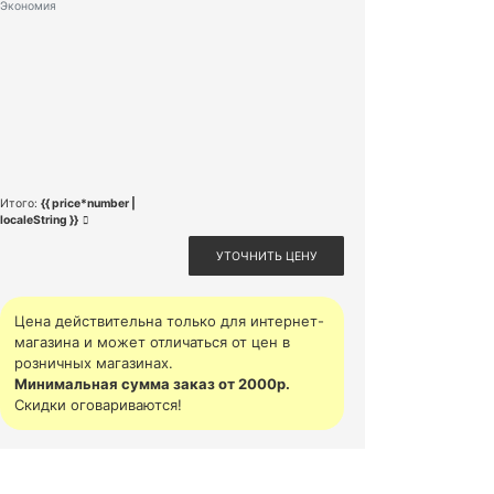
Экономия
Итого:
{{ price*number |
localeString }}
УТОЧНИТЬ ЦЕНУ
Цена действительна только для интернет-
магазина и может отличаться от цен в
розничных магазинах.
Минимальная сумма заказ от 2000р.
Скидки оговариваются!