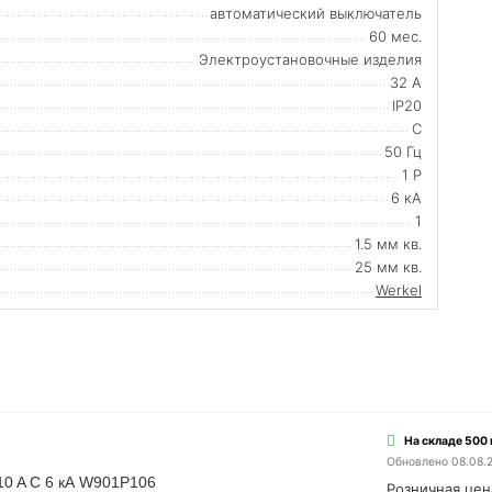
автоматический выключатель
60 мес.
Электроустановочные изделия
32 А
IP20
С
50 Гц
1 P
6 кА
1
1.5 мм кв.
25 мм кв.
Werkel
На складе 500
Обновлено 08.08.
10 A C 6 кА W901P106
Розничная цен