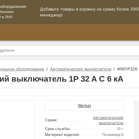
ооборудование
Добавьте товары в корзину на сумму более 2000
техника
менеджер!
Р и ЛНР
ульное оборудование
Автоматические выключатели
W901P326 
ий выключатель 1P 32 A C 6 кА
Werkel
Автоматические
Серия:
выключатели
Срок службы:
10 г.
Материал изделия:
Полиамид 6