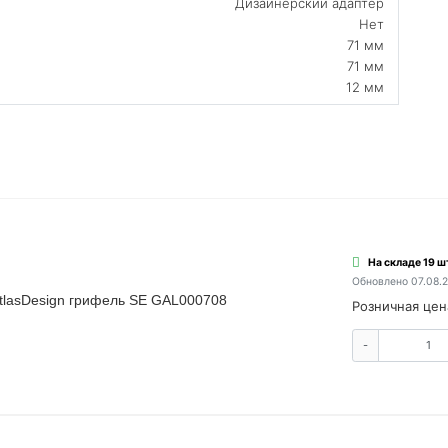
Дизайнерский адаптер
Нет
71 мм
71 мм
12 мм
На складе 19 ш
Обновлено 07.08.
AtlasDesign грифель SE GAL000708
Розничная цен
-