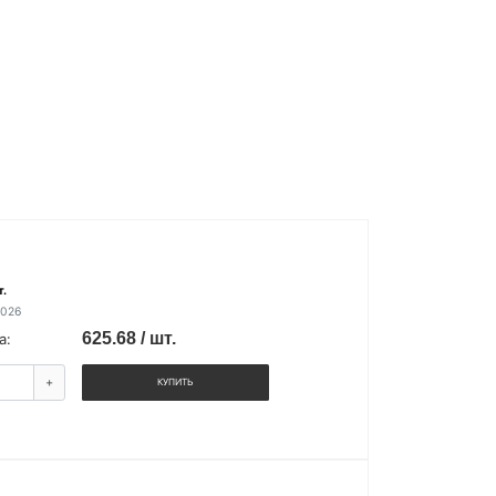
т.
2026
625.68 / шт.
а:
+
КУПИТЬ