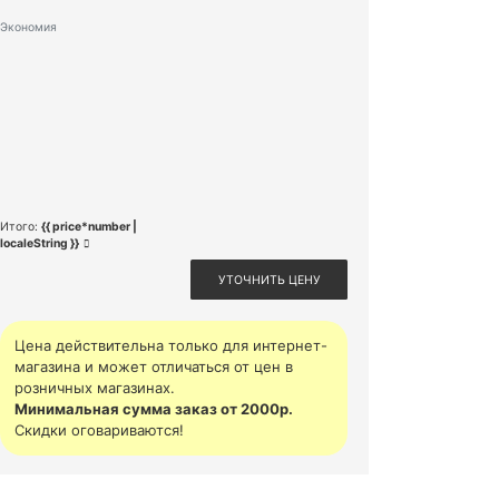
Экономия
Итого:
{{ price*number |
localeString }}
УТОЧНИТЬ ЦЕНУ
Цена действительна только для интернет-
магазина и может отличаться от цен в
розничных магазинах.
Минимальная сумма заказ от 2000р.
Скидки оговариваются!