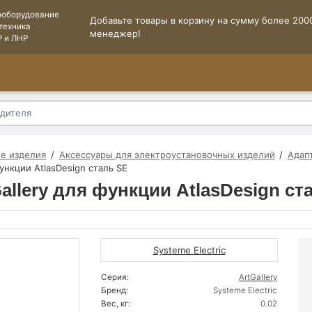
ооборудование
Добавьте товары в корзину на сумму более 2000
техника
менеджер!
Р и ЛНР
е изделия
Аксессуары для электроустановочных изделий
Адап
ункции AtlasDesign сталь SE
allery для функции AtlasDesign ст
Systeme Electric
Серия:
ArtGallery
Бренд:
Systeme Electric
Вес, кг:
0.02