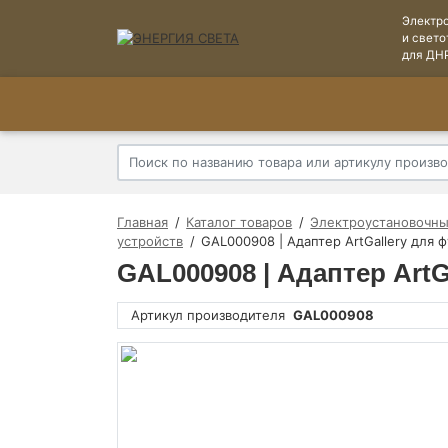
Электр
и свето
для ДН
Главная
Каталог товаров
Электроустановочны
устройств
GAL000908 | Адаптер ArtGallery для ф
GAL000908 | Адаптер ArtG
Артикул производителя
GAL000908